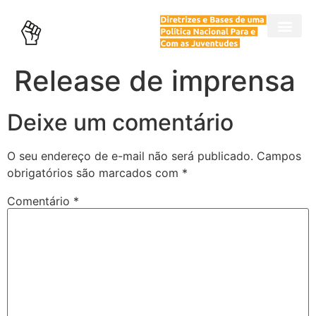
→ 7 compromissos prioritários com as juventudes brasileiras para 2023
→ 8 passos necessários para a construção de um plano nacional para e com as juventudes
Release de imprensa
Deixe um comentário
O seu endereço de e-mail não será publicado.
Campos
obrigatórios são marcados com
*
Comentário
*