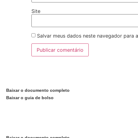
Site
Salvar meus dados neste navegador para a
Quer saber mais sobre o
Juventudes do Agora?
Baixar o documento completo
Baixar o guia de bolso
Assinar o Juventudes do Agora
Quer saber mais sobre o Ju
Baixar o documento completo